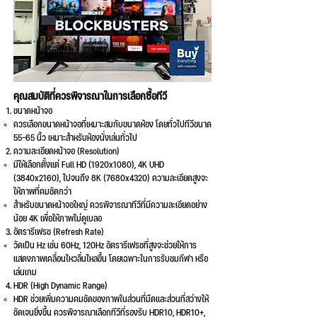
คุณสมบัติที่ควรพิจารณาในการเลือกซื้อทีวี
ขนาดหน้าจอ
ควรเลือกขนาดหน้าจอที่เหมาะสมกับขนาดห้อง โดยทั่วไปทีวีขนาด
55-65 นิ้ว เหมาะสำหรับห้องนั่งเล่นทั่วไป
ความละเอียดหน้าจอ (Resolution)
มีให้เลือกตั้งแต่ Full HD (1920x1080), 4K UHD
(3840x2160), ไปจนถึง 8K (7680x4320) ความละเอียดสูงจะ
ให้ภาพที่คมชัดกว่า
สำหรับขนาดหน้าจอใหญ่ ควรพิจารณาทีวีที่มีความละเอียดอย่าง
น้อย 4K เพื่อให้ภาพไม่ดูเบลอ
อัตรารีเฟรช (Refresh Rate)
วัดเป็น Hz เช่น 60Hz, 120Hz อัตรารีเฟรชที่สูงจะช่วยให้การ
แสดงภาพเคลื่อนไหวลื่นไหลขึ้น โดยเฉพาะในการรับชมกีฬา หรือ
เล่นเกม
HDR (High Dynamic Range)
HDR ช่วยเพิ่มความคมชัดของภาพในส่วนที่มืดและส่วนที่สว่างให้
ชัดเจนยิ่งขึ้น ควรพิจารณาเลือกทีวีที่รองรับ HDR10, HDR10+,