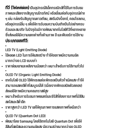
ทีวี (Television)
เป็นอุปกรณ์อิเล็กทรอนิกส์ที่ใช้ในการรับชม
ภาพและเสียงจากสัญญาณโทรทัศน์ หรือเชื่อมต่อกับอุปกรณ์ต่าง
ๆ เช่น กล่องรับสัญญาณดาวเทียม, สตรีมมิงบ็อกซ์, คอนโซลเกม,
หรืออุปกรณ์อื่น ๆ เพื่อให้การรับชมความบันเทิงเป็นไปอย่างครบ
ถ้วนและสมจริง ในปัจจุบันมีการพัฒนาเทคโนโลยีทีวีที่หลากหลาย
ซึ่งส่งผลให้มีความแตกต่างทั้งด้านภาพ สี และฟีเจอร์การใช้งาน
ประเภทของทีวี:
LED TV (Light Emitting Diode)
ใช้หลอด LED ในการให้แสงสว่าง ทำให้จอภาพมีความคมชัด
มากกว่าจอ LCD แบบเก่า
ราคาย่อมเยาและพลังงานน้อยกว่า เหมาะสำหรับการใช้งานทั่วไป
OLED TV (Organic Light Emitting Diode)
เทคโนโลยี OLED ใช้พิกเซลแต่ละพิกเซลเป็นตัวกำเนิดแสง ทำให้
สามารถแสดงสีดำที่สมบูรณ์ได้ (เนื่องจากพิกเซลปิดตัวลงเอง)
ส่งผลให้ภาพมีความคอนทราสต์สูง
เหมาะสำหรับการรับชมภาพยนตร์และซีรีส์ที่ต้องการภาพที่มีสีสัน
สดใสและสีดำลึก
ราคาสูงกว่า LED TV แต่ให้คุณภาพการแสดงภาพที่เหนือกว่า
QLED TV (Quantum Dot LED)
พัฒนาโดย Samsung โดยใช้เทคโนโลยี Quantum Dot เพื่อให้
สีสันที่สดใสและความคมชัดสูง มีความสว่างมากกว่าจอ OLED