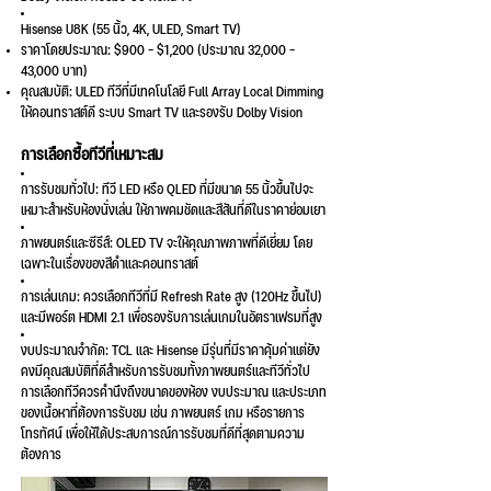
Hisense U8K (55 นิ้ว, 4K, ULED, Smart TV)
ราคาโดยประมาณ: $900 - $1,200 (ประมาณ 32,000 -
43,000 บาท)
คุณสมบัติ: ULED ทีวีที่มีเทคโนโลยี Full Array Local Dimming
ให้คอนทราสต์ดี ระบบ Smart TV และรองรับ Dolby Vision
การเลือกซื้อทีวีที่เหมาะสม
การรับชมทั่วไป: ทีวี LED หรือ QLED ที่มีขนาด 55 นิ้วขึ้นไปจะ
เหมาะสำหรับห้องนั่งเล่น ให้ภาพคมชัดและสีสันที่ดีในราคาย่อมเยา
ภาพยนตร์และซีรีส์: OLED TV จะให้คุณภาพภาพที่ดีเยี่ยม โดย
เฉพาะในเรื่องของสีดำและคอนทราสต์
การเล่นเกม: ควรเลือกทีวีที่มี Refresh Rate สูง (120Hz ขึ้นไป)
และมีพอร์ต HDMI 2.1 เพื่อรองรับการเล่นเกมในอัตราเฟรมที่สูง
งบประมาณจำกัด: TCL และ Hisense มีรุ่นที่มีราคาคุ้มค่าแต่ยัง
คงมีคุณสมบัติที่ดีสำหรับการรับชมทั้งภาพยนตร์และทีวีทั่วไป
การเลือกทีวีควรคำนึงถึงขนาดของห้อง งบประมาณ และประเภท
ของเนื้อหาที่ต้องการรับชม เช่น ภาพยนตร์ เกม หรือรายการ
โทรทัศน์ เพื่อให้ได้ประสบการณ์การรับชมที่ดีที่สุดตามความ
ต้องการ