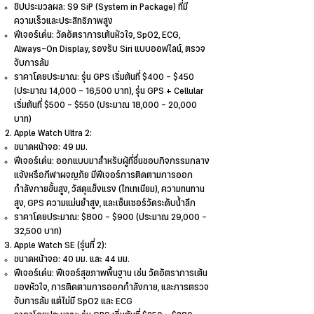
ชิปประมวลผล: S9 SiP (System in Package) ที่มี
ความเร็วและประสิทธิภาพสูง
ฟีเจอร์เด่น: วัดอัตราการเต้นหัวใจ, SpO2, ECG,
Always-On Display, รองรับ Siri แบบออฟไลน์, ตรวจ
จับการล้ม
ราคาโดยประมาณ: รุ่น GPS เริ่มต้นที่ $400 - $450
(ประมาณ 14,000 - 16,500 บาท), รุ่น GPS + Cellular
เริ่มต้นที่ $500 - $550 (ประมาณ 18,000 - 20,000
บาท)
Apple Watch Ultra 2:
ขนาดหน้าจอ: 49 มม.
ฟีเจอร์เด่น: ออกแบบมาสำหรับผู้ที่ชื่นชอบกิจกรรมกลาง
แจ้งหรือกีฬาผจญภัย มีฟีเจอร์การติดตามการออก
กำลังกายขั้นสูง, วัสดุแข็งแรง (ไทเทเนียม), ความทนทาน
สูง, GPS ความแม่นยำสูง, และเซ็นเซอร์วัดระดับน้ำลึก
ราคาโดยประมาณ: $800 - $900 (ประมาณ 29,000 -
32,500 บาท)
Apple Watch SE (รุ่นที่ 2):
ขนาดหน้าจอ: 40 มม. และ 44 มม.
ฟีเจอร์เด่น: ฟีเจอร์สุขภาพพื้นฐาน เช่น วัดอัตราการเต้น
ของหัวใจ, การติดตามการออกกำลังกาย, และการตรวจ
จับการล้ม แต่ไม่มี SpO2 และ ECG