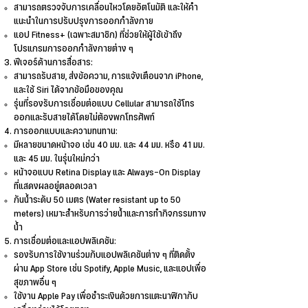
สามารถตรวจจับการเคลื่อนไหวโดยอัตโนมัติ และให้คำ
แนะนำในการปรับปรุงการออกกำลังกาย
แอป Fitness+ (เฉพาะสมาชิก) ที่ช่วยให้ผู้ใช้เข้าถึง
โปรแกรมการออกกำลังกายต่าง ๆ
ฟีเจอร์ด้านการสื่อสาร:
สามารถรับสาย, ส่งข้อความ, การแจ้งเตือนจาก iPhone,
และใช้ Siri ได้จากข้อมือของคุณ
รุ่นที่รองรับการเชื่อมต่อแบบ Cellular สามารถใช้โทร
ออกและรับสายได้โดยไม่ต้องพกโทรศัพท์
การออกแบบและความทนทาน:
มีหลายขนาดหน้าจอ เช่น 40 มม. และ 44 มม. หรือ 41 มม.
และ 45 มม. ในรุ่นใหม่กว่า
หน้าจอแบบ Retina Display และ Always-On Display
ที่แสดงผลอยู่ตลอดเวลา
กันน้ำระดับ 50 เมตร (Water resistant up to 50
meters) เหมาะสำหรับการว่ายน้ำและการทำกิจกรรมทาง
น้ำ
การเชื่อมต่อและแอปพลิเคชัน:
รองรับการใช้งานร่วมกับแอปพลิเคชันต่าง ๆ ที่ติดตั้ง
ผ่าน App Store เช่น Spotify, Apple Music, และแอปเพื่อ
สุขภาพอื่น ๆ
ใช้งาน Apple Pay เพื่อชำระเงินด้วยการแตะนาฬิกากับ