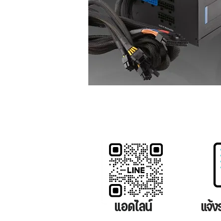
แอดไลน์
แจ้ง